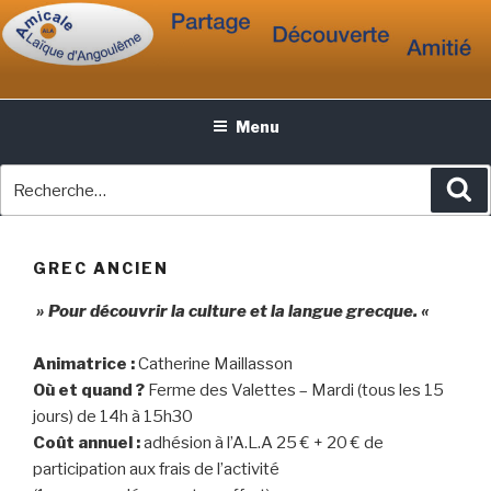
Aller
AMICALE LAÏQUE
au
ANGOULÊME
contenu
principal
Menu
Recherche
R
pour
:
GREC ANCIEN
» Pour découvrir la culture et la langue grecque. «
Animatrice :
Catherine Maillasson
Où et quand ?
Ferme des Valettes – Mardi (tous les 15
jours) de 14h à 15h30
Coût annuel :
adhésion à l’A.L.A 25 € + 20 € de
participation aux frais de l’activité