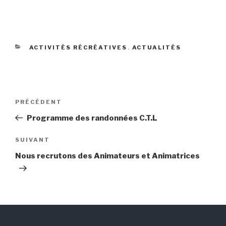
CATÉGORIES
ACTIVITÉS RÉCRÉATIVES
,
ACTUALITÉS
Navigation
PRÉCÉDENT
Article
de
précédent
Programme des randonnées C.T.L
l’article
SUIVANT
Article
suivant
Nous recrutons des Animateurs et Animatrices