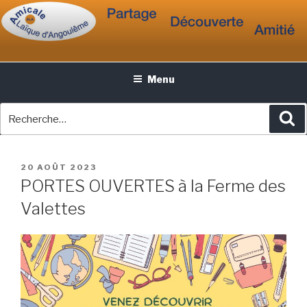
Aller
AMICALE LAÏQUE
au
ANGOULÊME
contenu
principal
Menu
Recherche
R
pour
:
PUBLIÉ
20 AOÛT 2023
LE
PORTES OUVERTES à la Ferme des
Valettes